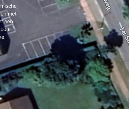
omische
men met
et een
700,8
ke