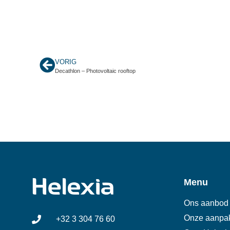
VORIG
Decathlon – Photovoltaic rooftop
Menu
Ons aanbod
Onze aanpa
+32 3 304 76 60