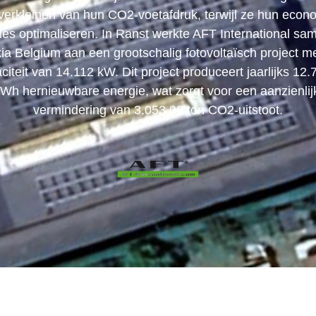
 verkleinen van hun CO2-voetafdruk, terwijl ze hun econ
ties optimaliseren. In Ranst werkte AFT International sa
ia Belgium aan een grootschalig fotovoltaïsch project m
citeit van 14.112 kW. Dit project produceert jaarlijks 12.
Wh hernieuwbare energie, wat zorgt voor een aanzienlij
vermindering van 3.053,08 ton CO2-uitstoot.