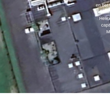
en het
presta
Helex
capa
M