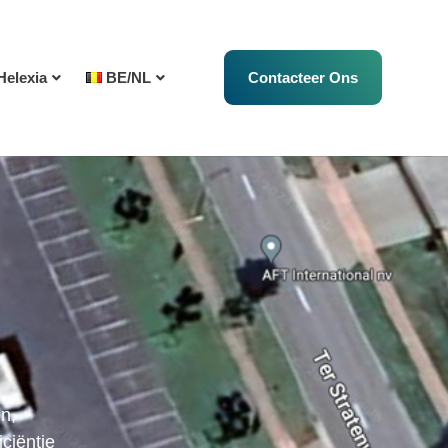
Helexia
BE/NL
Contacteer Ons
n,
ciëntie