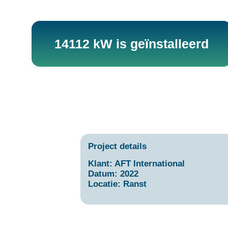
14112 kW is geïnstalleerd
Project details
Klant
: AFT International
Datum
: 2022
Locatie
: Ranst