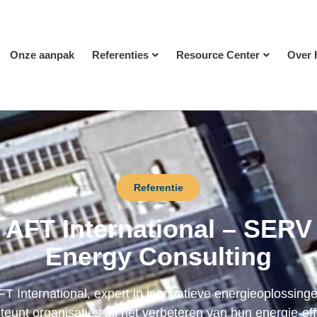
Onze aanpak
Referenties
Resource Center
Over 
Referentie
AFT International – SERV
Energy Consulting
FT International, expert in innovatieve energieoplossinge
teunt organisaties bij het verbeteren van hun energie-effi