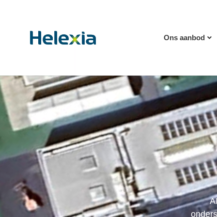
Ons aanbod
A
onders