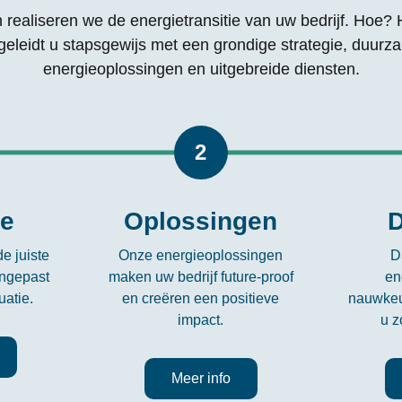
realiseren we de energietransitie van uw bedrijf. Hoe? 
geleidt u stapsgewijs met een grondige strategie, duurz
energieoplossingen en uitgebreide diensten.
2
ie
Oplossingen
D
e juiste
Onze energieoplossingen
D
angepast
maken uw bedrijf future-proof
en
uatie.
en creëren een positieve
nauwkeu
impact.
u z
Meer info