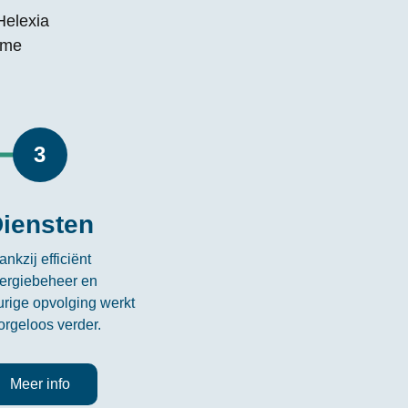
Helexia
ame
3
iensten
ankzij efficiënt
ergiebeheer en
rige opvolging werkt
orgeloos verder.
Meer info