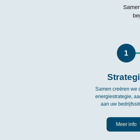
Samen 
be
1
Strateg
Samen creëren we d
energiestrategie, a
aan uw bedrijfssit
Meer info