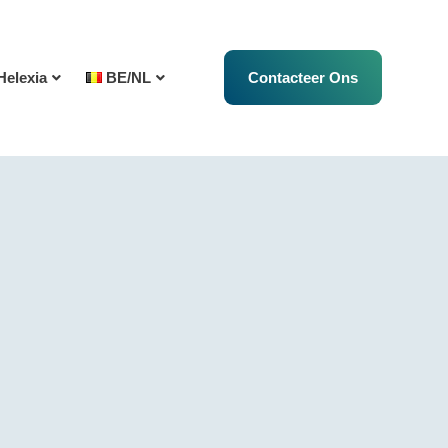
Helexia
BE/NL
Contacteer Ons