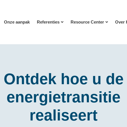
Onze aanpak
Referenties
Resource Center
Over 
Ontdek hoe u de
energietransitie
realiseert