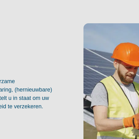
urzame
ring, (hernieuwbare)
telt u in staat om uw
id te verzekeren.