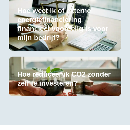
Hoe weet ik of externe
energiefinanciering
financieel voordelig is voor
mijn bedrijf?
Hoe reduceer ik CO2 zonder
zelf te investeren?