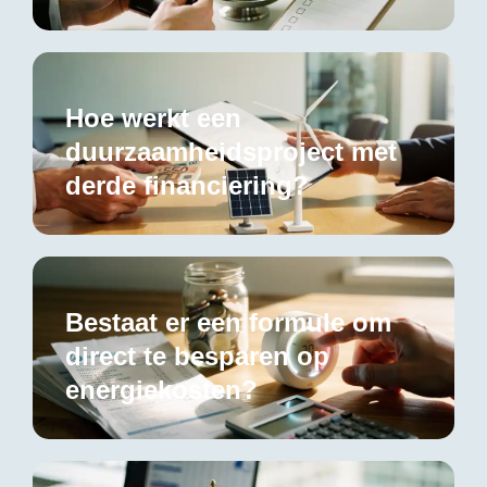
Hoe werkt een
duurzaamheidsproject met
derde financiering?
Bestaat er een formule om
direct te besparen op
energiekosten?