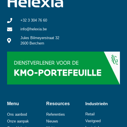
+32 3 304 76 60
info@helexia.be
Jules Bilmeyerstraat 32
2600 Berchem
Menu
Resources
Industrieën
Retail
Ons aanbod
Referenties
Vastgoed
Onze aanpak
Nieuws