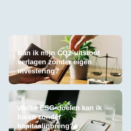
Kan ik mijn CO2-uitstoot
verlagen zonder eigen
investering?
Welke ESG-doelen kan ik
halen zonder
kapitaalinbreng?