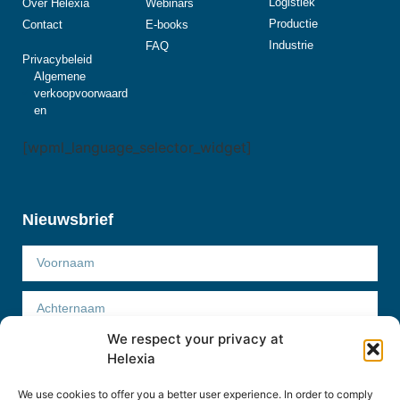
Logistiek
Over Helexia
Webinars
Productie
Contact
E-books
Industrie
FAQ
Privacybeleid
Algemene
verkoopvoorwaard
en
[wpml_language_selector_widget]
Nieuwsbrief
We respect your privacy at
Helexia
We use cookies to offer you a better user experience. In order to comply
Abonneer