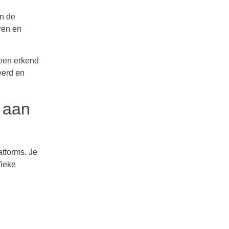
an de
ren en
 een erkend
eerd en
e aan
atforms. Je
fieke