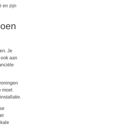
 en zijn
doen
en. Je
 ook aan
anciële
 woningen
e moet
nstallatie.
se
et
okale