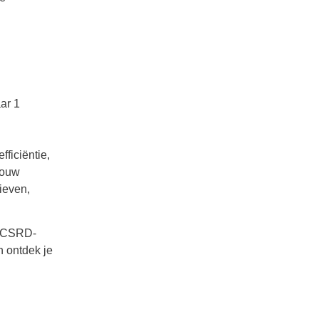
ar 1
ficiëntie,
jouw
ieven,
j CSRD-
n ontdek je