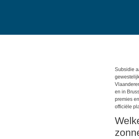
Subsidie a
gewestelij
Vlaanderen
en in Brus
premies en
officiële p
Welke
zonne