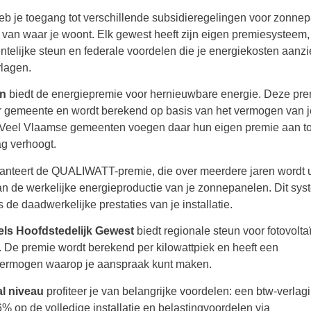
heb je toegang tot verschillende subsidieregelingen voor zonne
k van waar je woont. Elk gewest heeft zijn eigen premiesysteem
telijke steun en federale voordelen die je energiekosten aanzie
lagen.
en
biedt de energiepremie voor hernieuwbare energie. Deze pr
er gemeente en wordt berekend op basis van het vermogen van j
e. Veel Vlaamse gemeenten voegen daar hun eigen premie aan to
ag verhoogt.
anteert de QUALIWATT-premie, die over meerdere jaren wordt u
an de werkelijke energieproductie van je zonnepanelen. Dit sy
 de daadwerkelijke prestaties van je installatie.
ls Hoofdstedelijk Gewest
biedt regionale steun voor fotovolta
s. De premie wordt berekend per kilowattpiek en heeft een
rmogen waarop je aanspraak kunt maken.
al niveau
profiteer je van belangrijke voordelen: een btw-verlag
% op de volledige installatie en belastingvoordelen via