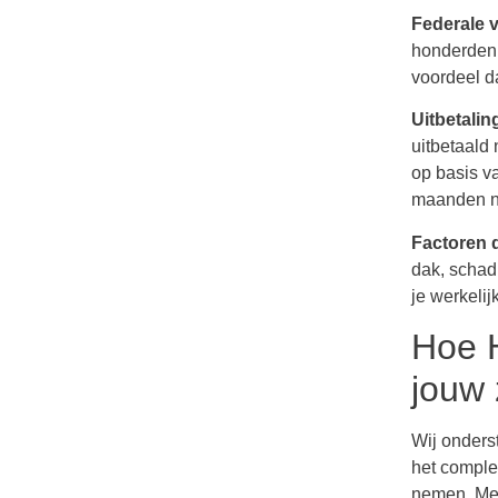
Federale 
honderden e
voordeel da
Uitbetalin
uitbetaald 
op basis v
maanden na
Factoren d
dak, schad
je werkelij
Hoe H
jouw
Wij onders
het complet
nemen. Met