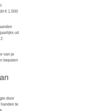
t
dit € 1.500
maanden
arlijks uit
 2
ie van je
en bepalen
van
gie door
t handen te
ve