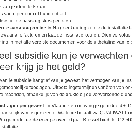
 van je identiteitskaart
s van eigendom of huurcontract
eksel uit de basisregisters percelen
en je aanvraag online in
Na goedkeuring kun je de installatie l
ewaar alle facturen en laat de installatie keuren. Dien vervolge
ing in met alle vereiste documenten voor de uitbetaling van je 
el subsidie kun je verwachten
er krijg je het geld?
an je subsidie hangt af van je gewest, het vermogen van je inst
gemeentelijke toeslagen. Uitbetalingstermijnen variëren van e
re maanden, afhankelijk van de drukte bij de verwerkende diens
edragen per gewest:
In Vlaanderen ontvang je gemiddeld € 1
fhankelijk van je gemeente. Wallonië betaalt via QUALIWATT o
h geproduceerde energie over 10 jaar. Brussel biedt tot € 2.50
stallatie.