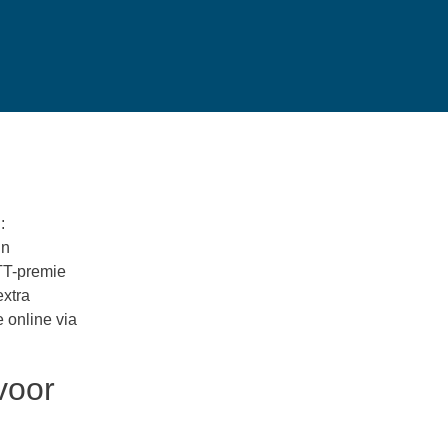
:
in
TT-premie
extra
 online via
voor