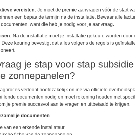
tieve vereisten:
Je moet de premie aanvragen vóór de start v
binnen een bepaalde termijn na de installatie. Bewaar alle factu
 documenten, want die heb je nodig voor je aanvraag.
isen:
Na de installatie moet je installatie gekeurd worden door
Deze keuring bevestigt dat alles volgens de regels is geïnstall
ioneert.
raag je stap voor stap subsidi
je zonnepanelen?
gproces verloopt hoofdzakelijk online via officiële overheidspl
hillende documenten nodig en moet rekening houden met speci
om je premie succesvol aan te vragen en uitbetaald te krijgen.
erzamel je documenten
te van een erkende installateur
nische fiche van de zonnepanelen