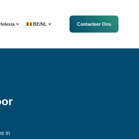
Helexia
BE/NL
Contacteer Ons
oor
s in