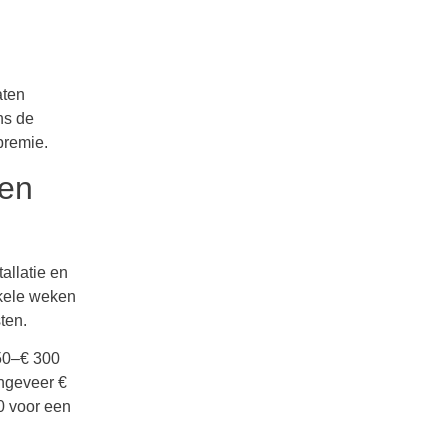
aten
ns de
premie.
 en
allatie en
nkele weken
ten.
50–€ 300
ngeveer €
0 voor een