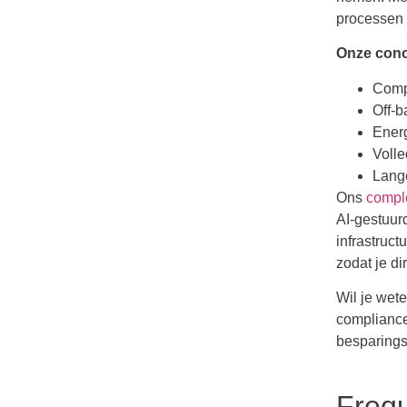
processen 
Onze conc
Compl
Off-b
Energ
Volle
Lange
Ons
compl
AI-gestuur
infrastruc
zodat je di
Wil je wet
complianc
besparing
Frequ