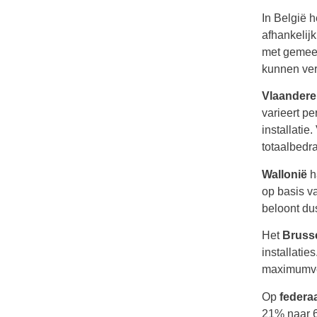
In België 
afhankelij
met gemeen
kunnen ver
Vlaander
varieert p
installati
totaalbedr
Wallonië
h
op basis v
beloont dus
Het
Brusse
installatie
maximumve
Op
federa
21% naar 6