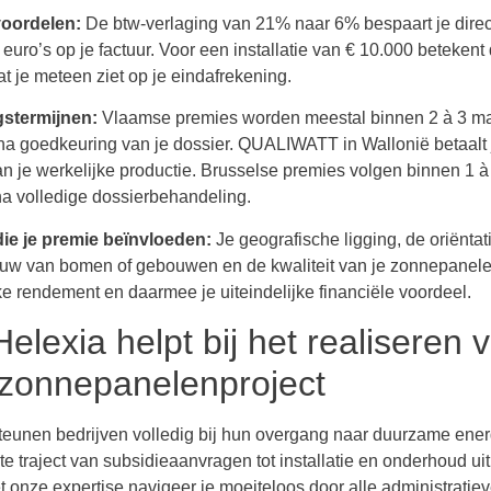
voordelen:
De btw-verlaging van 21% naar 6% bespaart je direc
uro’s op je factuur. Voor een installatie van € 10.000 betekent 
t je meteen ziet op je eindafrekening.
gstermijnen:
Vlaamse premies worden meestal binnen 2 à 3 
na goedkeuring van je dossier. QUALIWATT in Wallonië betaalt ja
an je werkelijke productie. Brusselse premies volgen binnen 1 à
 volledige dossierbehandeling.
ie je premie beïnvloeden:
Je geografische ligging, de oriëntat
uw van bomen of gebouwen en de kwaliteit van je zonnepanel
ke rendement en daarmee je uiteindelijke financiële voordeel.
elexia helpt bij het realiseren 
 zonnepanelenproject
teunen bedrijven volledig bij hun overgang naar duurzame ener
e traject van subsidieaanvragen tot installatie en onderhoud ui
 onze expertise navigeer je moeiteloos door alle administratie