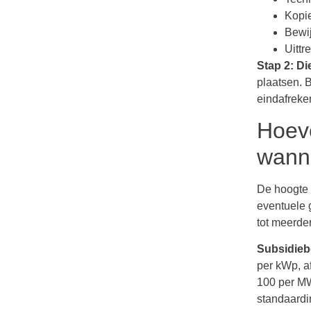
Kopie
Bewij
Uittr
Stap 2: Di
plaatsen. B
eindafreken
Hoeve
wanne
De hoogte v
eventuele 
tot meerde
Subsidieb
per kWp, a
100 per MW
standaardin