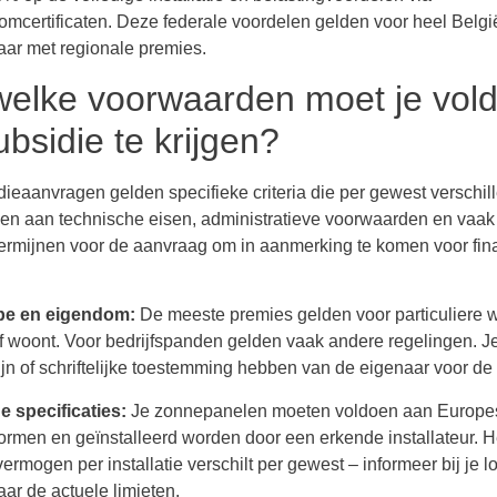
omcertificaten. Deze federale voordelen gelden voor heel België
ar met regionale premies.
welke voorwaarden moet je vol
bsidie te krijgen?
dieaanvragen gelden specifieke criteria die per gewest verschill
en aan technische eisen, administratieve voorwaarden en vaak
ermijnen voor de aanvraag om in aanmerking te komen voor fin
pe en eigendom:
De meeste premies gelden voor particuliere
lf woont. Voor bedrijfspanden gelden vaak andere regelingen. J
jn of schriftelijke toestemming hebben van de eigenaar voor de i
 specificaties:
Je zonnepanelen moeten voldoen aan Europe
normen en geïnstalleerd worden door een erkende installateur. H
rmogen per installatie verschilt per gewest – informeer bij je l
ar de actuele limieten.