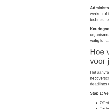
Administra
werken of 
technische
Keuringse
organisme. 
veilig funct
Hoe v
voor 
Het aanvraa
hebt versc
deadlines 
Stap 1: V
Offer
Tech