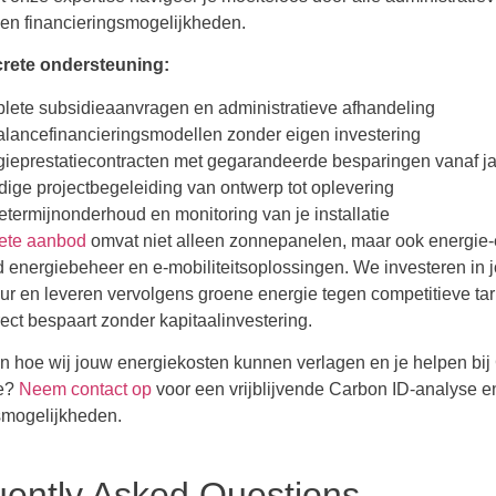
en financieringsmogelijkheden.
rete ondersteuning:
ete subsidieaanvragen en administratieve afhandeling
alancefinancieringsmodellen zonder eigen investering
ieprestatiecontracten met gegarandeerde besparingen vanaf ja
dige projectbegeleiding van ontwerp tot oplevering
termijnonderhoud en monitoring van je installatie
ete aanbod
omvat niet alleen zonnepanelen, maar ook energie-ef
d energiebeheer en e-mobiliteitsoplossingen. We investeren in 
tuur en leveren vervolgens groene energie tegen competitieve tar
rect bespaart zonder kapitaalinvestering.
en hoe wij jouw energiekosten kunnen verlagen en je helpen bi
e?
Neem contact op
voor een vrijblijvende Carbon ID-analyse e
smogelijkheden.
ently Asked Questions