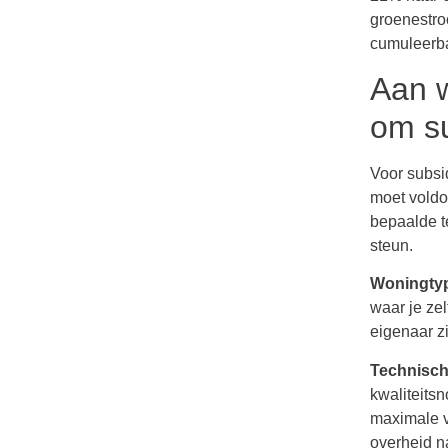
groenestro
cumuleerba
Aan 
om su
Voor subsi
moet voldo
bepaalde t
steun.
Woningty
waar je ze
eigenaar zi
Technische
kwaliteits
maximale ve
overheid na