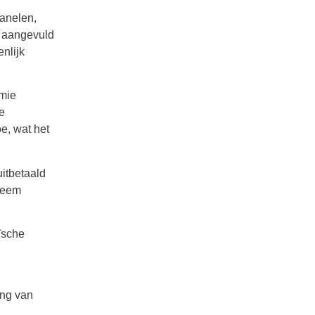
panelen,
, aangevuld
nlijk
emie
e
e, wat het
itbetaald
steem
ïsche
ing van