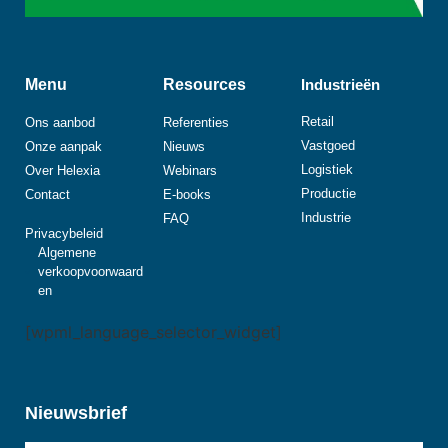
Menu
Resources
Industrieën
Retail
Ons aanbod
Referenties
Vastgoed
Onze aanpak
Nieuws
Logistiek
Over Helexia
Webinars
Productie
Contact
E-books
Industrie
FAQ
Privacybeleid
Algemene
verkoopvoorwaard
en
[wpml_language_selector_widget]
Nieuwsbrief