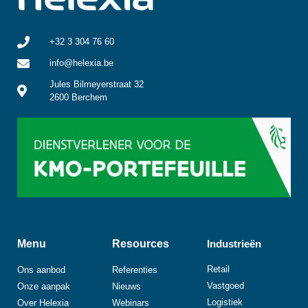
+32 3 304 76 60
info@helexia.be
Jules Bilmeyerstraat 32
2600 Berchem
Menu
Resources
Industrieën
Retail
Ons aanbod
Referenties
Vastgoed
Onze aanpak
Nieuws
Logistiek
Over Helexia
Webinars