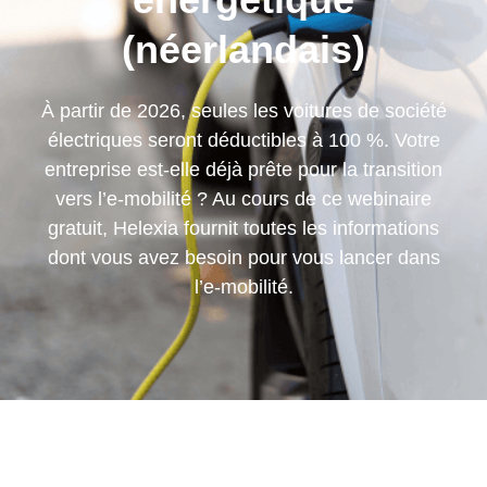
(néerlandais)
À partir de 2026, seules les voitures de société
électriques seront déductibles à 100 %. Votre
entreprise est-elle déjà prête pour la transition
vers l’e-mobilité ? Au cours de ce webinaire
gratuit, Helexia fournit toutes les informations
dont vous avez besoin pour vous lancer dans
l’e-mobilité.