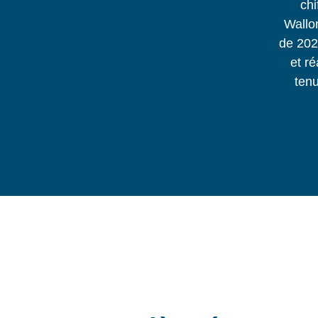
chi
Wallon
de 202
et ré
ten