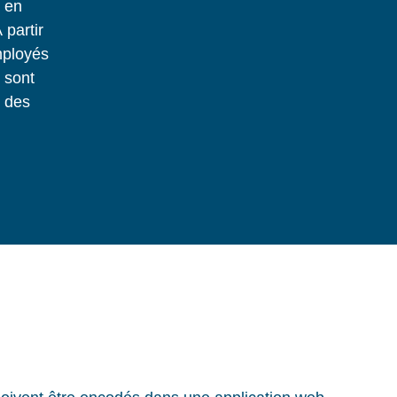
t en
 partir
mployés
s sont
 des