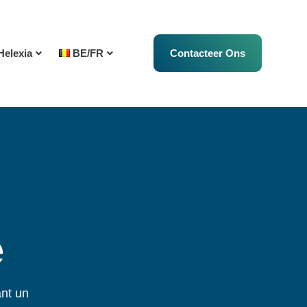
Helexia
BE/FR
Contacteer Ons
e
ant un