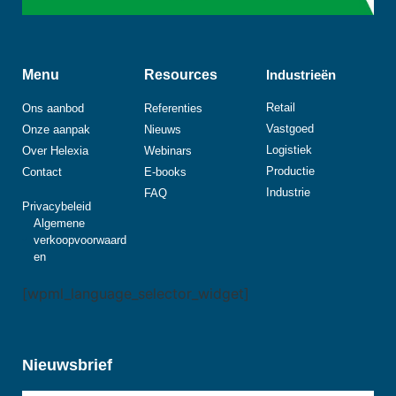
Menu
Resources
Industrieën
Retail
Ons aanbod
Referenties
Vastgoed
Onze aanpak
Nieuws
Logistiek
Over Helexia
Webinars
Productie
Contact
E-books
Industrie
FAQ
Privacybeleid
Algemene
verkoopvoorwaard
en
[wpml_language_selector_widget]
Nieuwsbrief