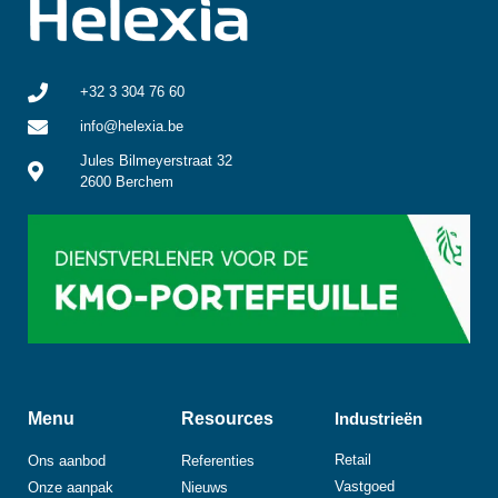
+32 3 304 76 60
info@helexia.be
Jules Bilmeyerstraat 32
2600 Berchem
Menu
Resources
Industrieën
Retail
Ons aanbod
Referenties
Vastgoed
Onze aanpak
Nieuws