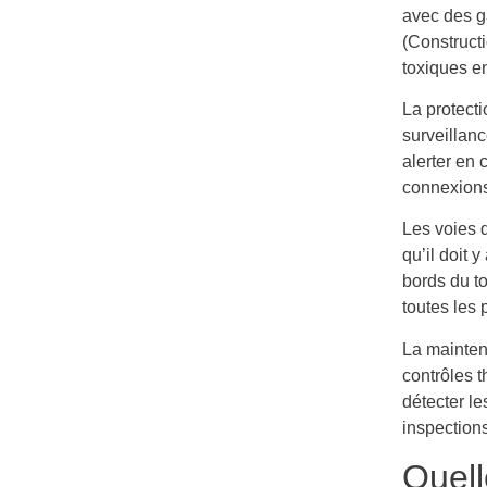
avec des g
(Construct
toxiques e
La protect
surveillan
alerter en
connexions
Les voies d
qu’il doit
bords du t
toutes les p
La mainten
contrôles 
détecter le
inspection
Quell