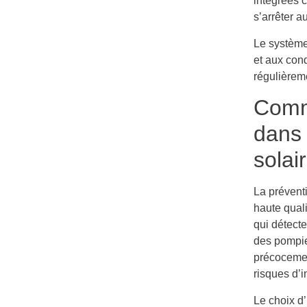
intégrées c
s’arrêter 
Le système
et aux con
régulièrem
Comme
dans 
solai
La prévent
haute qual
qui détecte
des pompie
précocemen
risques d’i
Le choix d