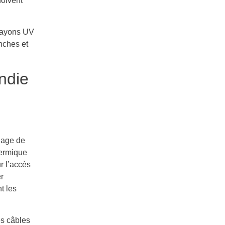
doivent
 rayons UV
nches et
ndie
lage de
hermique
r l’accès
r
t les
es câbles