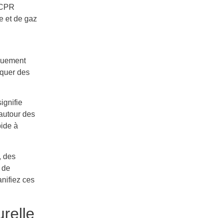
s CPR
e et de gaz
quement
iquer des
ignifie
 autour des
pide à
, des
 de
anifiez ces
relle