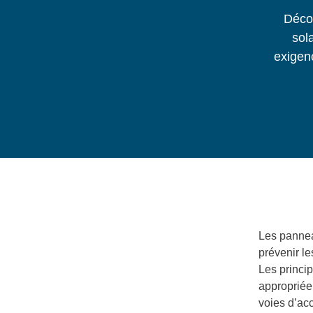
Décou
sola
exigenc
Les pannea
prévenir le
Les princi
appropriée 
voies d’acc