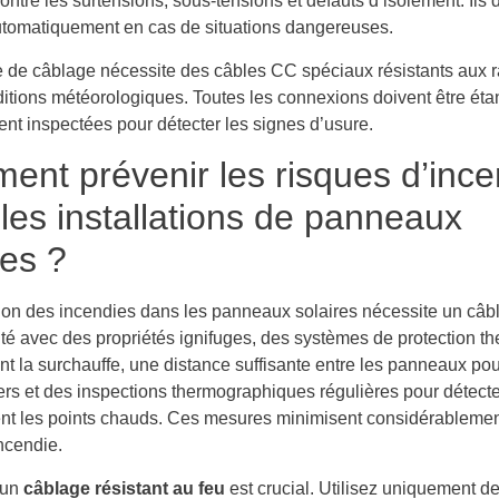
ontre les surtensions, sous-tensions et défauts d’isolement. Ils 
automatiquement en cas de situations dangereuses.
 de câblage nécessite des câbles CC spéciaux résistants aux
ditions météorologiques. Toutes les connexions doivent être éta
ent inspectées pour détecter les signes d’usure.
nt prévenir les risques d’ince
les installations de panneaux
res ?
ion des incendies dans les panneaux solaires nécessite un câb
ité avec des propriétés ignifuges, des systèmes de protection t
nt la surchauffe, une distance suffisante entre les panneaux pou
rs et des inspections thermographiques régulières pour détecte
t les points chauds. Ces mesures minimisent considérablemen
ncendie.
’un
câblage résistant au feu
est crucial. Utilisez uniquement d