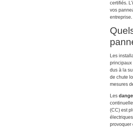
certifiés. 
vos panneau
entreprise.
Quels
panne
Les instal
principaux 
dus à la su
de chute lo
mesures de
Les
danger
continuelle
(CC) est pl
électrique
provoquer d