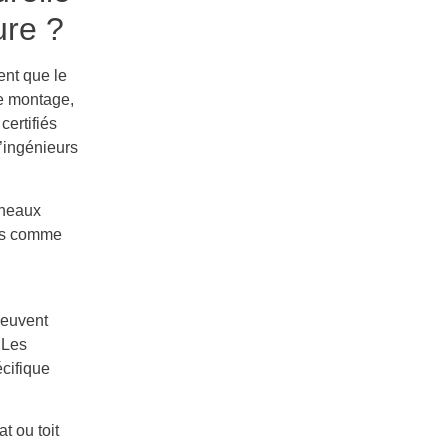
ure ?
ent que le
de montage,
certifiés
d’ingénieurs
nneaux
les comme
peuvent
 Les
écifique
at ou toit