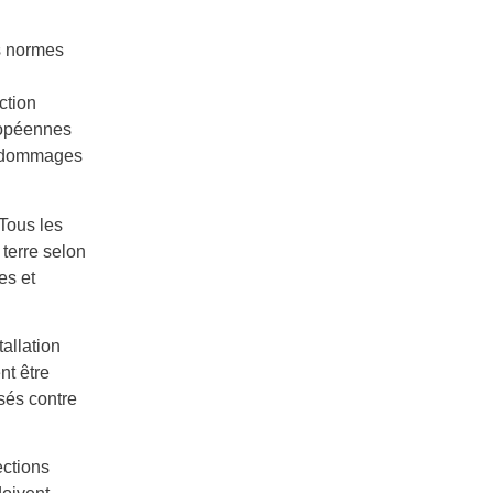
s normes
ction
uropéennes
es dommages
 Tous les
 terre selon
es et
allation
nt être
sés contre
ections