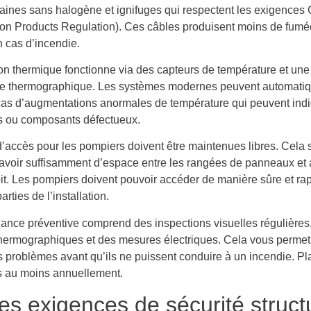
aines sans halogène et ignifuges qui respectent les exigence
ion Products Regulation). Ces câbles produisent moins de fumé
n cas d’incendie.
ion thermique fonctionne via des capteurs de température et une
ce thermographique. Les systèmes modernes peuvent automati
 cas d’augmentations anormales de température qui peuvent ind
 ou composants défectueux.
’accès pour les pompiers doivent être maintenues libres. Cela s
 y avoir suffisamment d’espace entre les rangées de panneaux et
oit. Les pompiers doivent pouvoir accéder de manière sûre et ra
arties de l’installation.
ance préventive comprend des inspections visuelles régulières
thermographiques et des mesures électriques. Cela vous permet
s problèmes avant qu’ils ne puissent conduire à un incendie. Pl
s au moins annuellement.
es exigences de sécurité structu