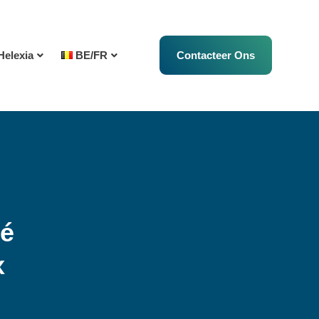
Helexia
BE/FR
Contacteer Ons
té
x