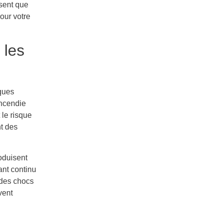
ssent que
our votre
 les
ques
incendie
 le risque
nt des
oduisent
ant continu
r des chocs
vent