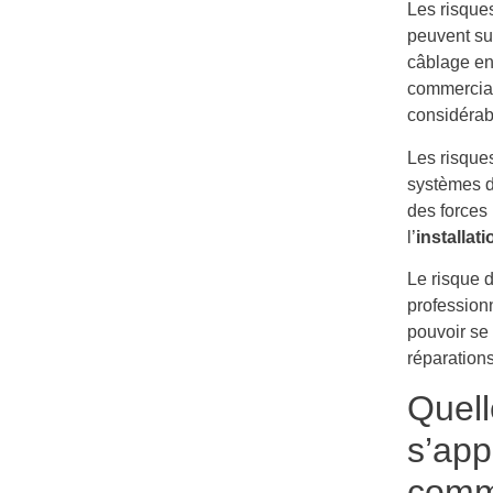
Les risque
peuvent su
câblage en
commercial
considérab
Les risque
systèmes d
des forces 
l’
installat
Le risque d
professionn
pouvoir se
réparations
Quell
s’app
comm