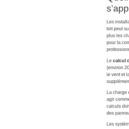
s’app
Les install
toit peut 
plus les ch
pour la con
profession
Le
calcul 
(environ 2
le vent et 
supplément
La charge 
agir comme 
calculs doi
des panne
Les systèmes