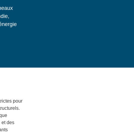
nneaux
ndie,
 énergie
rictes pour
ructurels.
ique
 et des
ants