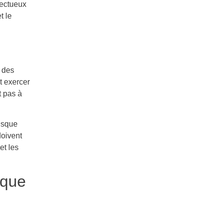
fectueux
t le
t des
t exercer
t pas à
risque
doivent
et les
ique