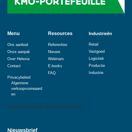
Menu
Resources
Industrieën
Retail
Ons aanbod
Referenties
Vastgoed
Onze aanpak
Nieuws
Logistiek
Over Helexia
Webinars
Productie
Contact
E-books
Industrie
FAQ
Privacybeleid
Algemene
verkoopvoorwaard
en
[wpml_language_selector_widget]
Nieuwsbrief