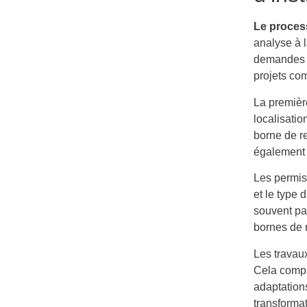
Le proces
analyse à 
demandes de
projets co
La premièr
localisatio
borne de r
également i
Les permis
et le type 
souvent pas
bornes de 
Les travaux
Cela compr
adaptation
transforma