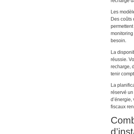
recharge d
Les modèle
Des coûts d
permettent
monitoring
besoin.
La disponi
réussie. Vo
recharge, 
tenir compt
La planifi
réservé un
d’énergie,
fiscaux ren
Comb
d’ins