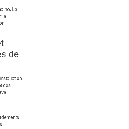
maine. La
t la
ion
t
es de
installation
t des
avail
cordements
s