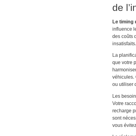
de l’
Le timing 
influence le
des coûts d
insatisfaits
La planific
que votre 
harmoniser
véhicules.
ou utiliser
Les besoins
Votre racco
recharge pr
sont nécess
vous évitez