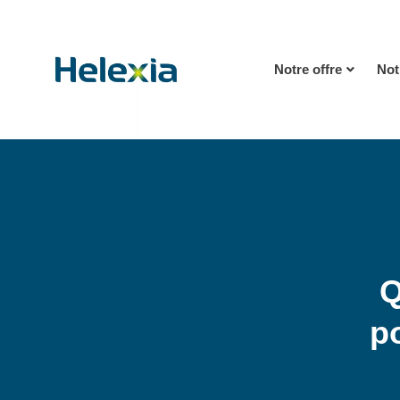
Notre offre
Not
Q
po