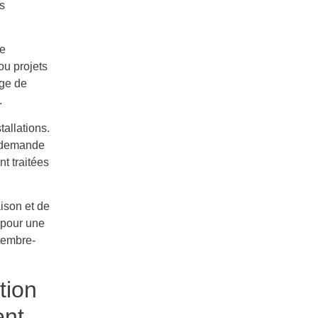
s
le
ou projets
rge de
.
tallations.
a demande
t traitées
ison et de
 pour une
ptembre-
tion
ent