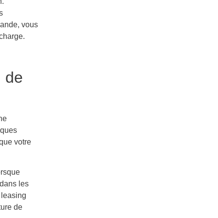
n.
s
mande, vous
echarge.
n de
ne
iques
 que votre
orsque
dans les
 leasing
ture de