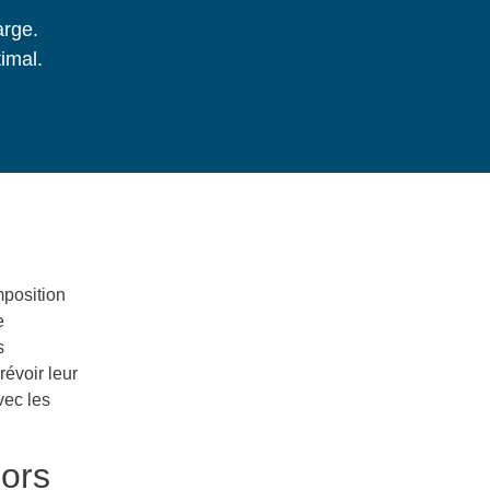
arge.
timal.
mposition
e
s
révoir leur
vec les
lors