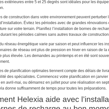
es extérieures entre 5 et 25 degrés sont idéales pour les équipe
on.
tés de construction dans votre environnement peuvent perturber 
’installation. Évitez les périodes avec de grandes rénovations 
cture sur votre terrain. Planifiez l’installation de bornes de recha
 durant les périodes calmes sans autres travaux de construction
u réseau énergétique varie par saison et peut influencer les ins
nnaires de réseau ont plus de pression en hiver en raison de l
e plus élevée. Les demandes au printemps et en été sont souven
ement.
s de planification optimales tiennent compte des délais de livra
ilité des spécialistes. Commencez votre planification en janvier
n en avril-mai, ou démarrez en juillet pour une réalisation en se
ela donne suffisamment de temps pour toutes les préparations.
nt Helexia aide avec l’installa
ornes de recharge au bon mom