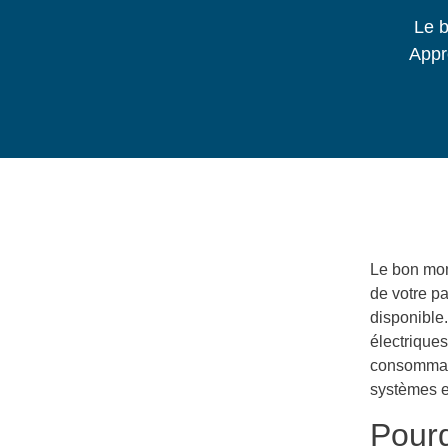
Le b
Appre
Le bon mom
de votre pa
disponible.
électriques
consommati
systèmes ex
Pourq