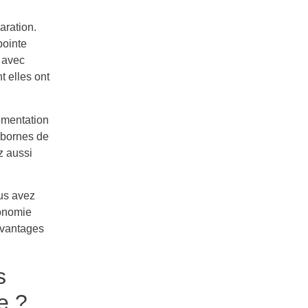
aration.
pointe
s avec
 elles ont
émentation
e bornes de
z aussi
ous avez
conomie
avantages
s
e ?