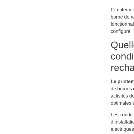
L’implémen
borne de re
fonctionnal
configuré.
Quell
condi
recha
Le printem
de bornes 
activités d
optimales e
Les condit
d’installat
électriques