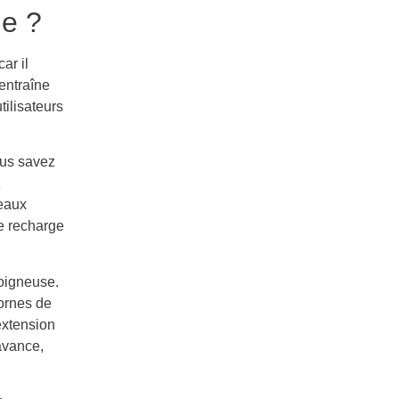
ge ?
 car il
 entraîne
tilisateurs
ous savez
z
veaux
de recharge
soigneuse.
bornes de
extension
’avance,