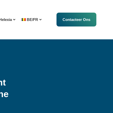
Helexia
BE/FR
Contacteer Ons
nt
rne