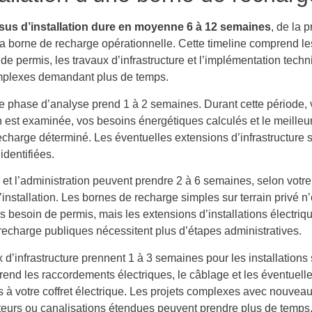
sus d’installation dure en moyenne 6 à 12 semaines
, de la 
la borne de recharge opérationnelle. Cette timeline comprend le
 permis, les travaux d’infrastructure et l’implémentation techn
mplexes demandant plus de temps.
e phase d’analyse prend 1 à 2 semaines. Durant cette période, 
n est examinée, vos besoins énergétiques calculés et le meilleu
echarge déterminé. Les éventuelles extensions d’infrastructure 
dentifiées.
 et l’administration peuvent prendre 2 à 6 semaines, selon vot
d’installation. Les bornes de recharge simples sur terrain privé n’
 besoin de permis, mais les extensions d’installations électriq
recharge publiques nécessitent plus d’étapes administratives.
 d’infrastructure prennent 1 à 3 semaines pour les installations
end les raccordements électriques, le câblage et les éventuell
s à votre coffret électrique. Les projets complexes avec nouvea
teurs ou canalisations étendues peuvent prendre plus de temps