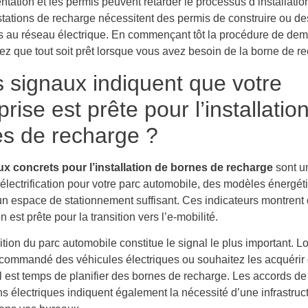
tation et les permis peuvent retarder le processus d’installatio
stations de recharge nécessitent des permis de construire ou de
s au réseau électrique. En commençant tôt la procédure de de
ez que tout soit prêt lorsque vous avez besoin de la borne de r
 signaux indiquent que votre
prise est prête pour l’installatio
s de recharge ?
x concrets pour l’installation de bornes de recharge
sont u
’électrification pour votre parc automobile, des modèles énergét
 un espace de stationnement suffisant. Ces indicateurs montrent
n est prête pour la transition vers l’e-mobilité.
ion du parc automobile constitue le signal le plus important. L
commandé des véhicules électriques ou souhaitez les acquérir 
l est temps de planifier des bornes de recharge. Les accords de
s électriques indiquent également la nécessité d’une infrastruc