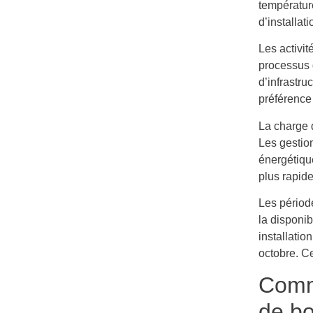
températur
d’installati
Les activi
processus d
d’infrastru
préférence
La charge d
Les gestio
énergétiqu
plus rapid
Les période
la disponib
installatio
octobre. C
Comme
de b