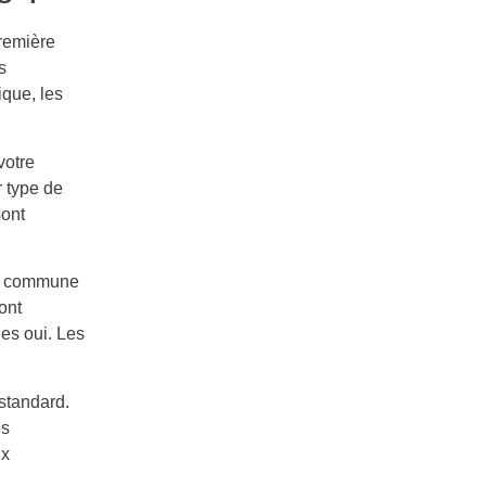
première
s
ique, les
votre
r type de
sont
re commune
ont
ues oui. Les
 standard.
es
ux
.