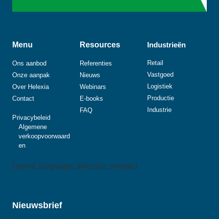
Menu
Resources
Industrieën
Retail
Ons aanbod
Referenties
Vastgoed
Onze aanpak
Nieuws
Logistiek
Over Helexia
Webinars
Productie
Contact
E-books
Industrie
FAQ
Privacybeleid
Algemene
verkoopvoorwaard
en
[wpml_language_selector_widget]
Nieuwsbrief