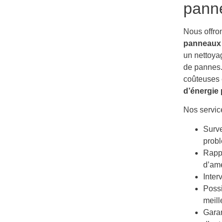
panne
Nous offro
panneaux 
un nettoyag
de pannes.
coûteuses 
d’énergie
Nos servic
Surve
prob
Rapp
d’amé
Inter
Possi
meil
Garan