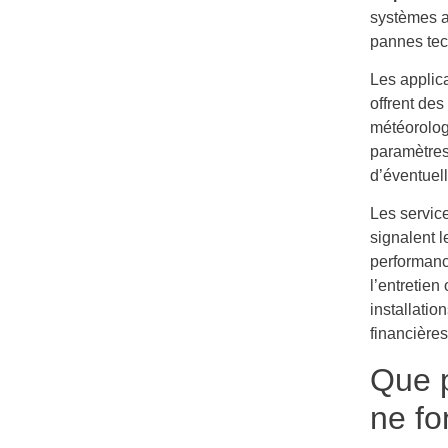
systèmes a
pannes tec
Les applic
offrent de
météorolog
paramètres 
d’éventuel
Les servic
signalent l
performance
l’entretien
installati
financières
Que p
ne fo