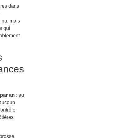
ures dans
e
 nu, mais
s qui
érablement
s
mances
 par an
: au
eaucoup
contrôle
ôtières
 brosse