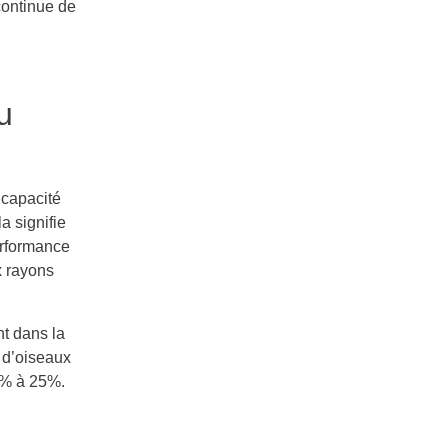
 continue de
u
 capacité
a signifie
erformance
x rayons
nt dans la
s d’oiseaux
0% à 25%.