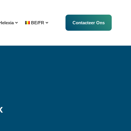
Helexia
BE/FR
Contacteer Ons
x