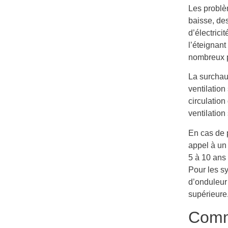
Les problè
baisse, de
d’électrici
l’éteignant
nombreux p
La surchau
ventilation
circulation
ventilation
En cas de 
appel à un
5 à 10 ans
Pour les s
d’onduleur 
supérieure
Comme