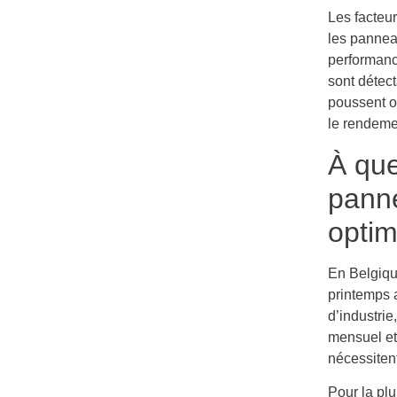
Les facteu
les pannea
performanc
sont détec
poussent o
le rendeme
À que
panne
optim
En Belgique
printemps 
d’industrie
mensuel et
nécessitent
Pour la plu