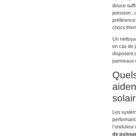
douce suffi
pression ;
préférence 
chocs ther
Un nettoyag
en cas de 
disposent 
panneaux d
Quels
aiden
solai
Les systèm
performanc
l’onduleur
de puissa