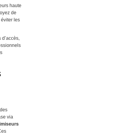
yeurs haute
toyez de
 éviter les
s d’accès,
essionnels
es
s
 des
ase via
imiseurs
Ces