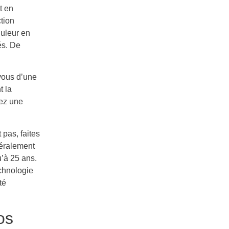
t en
tion
nduleur en
és. De
vous d’une
t la
gez une
pas, faites
néralement
u’à 25 ans.
chnologie
té
os