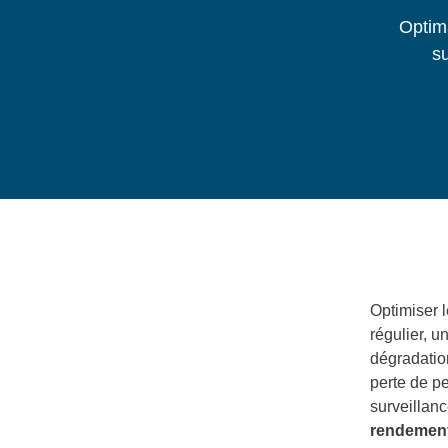
Optima
su
Optimiser 
régulier, u
dégradatio
perte de p
surveillan
rendement