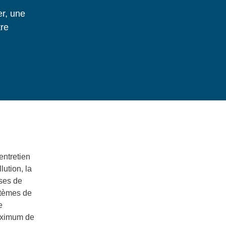
er, une
tre
ntretien
lution, la
uses de
stèmes de
e
maximum de