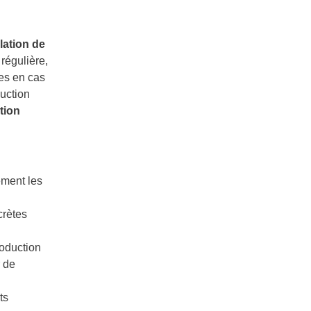
llation de
régulière,
tes en cas
duction
tion
ement les
rètes
roduction
r de
ts