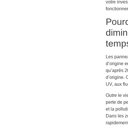
votre inve
fonctionne
Pourq
dimin
temp
Les pannea
d’origine e
qu’après 2
d’origine. 
UV, aux fl
Outre le vi
perte de pe
et la poll
Dans les z
rapidement