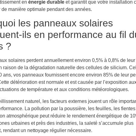
stissement en
énergie durable
et garantit que votre installation
r de manière optimale pendant des années.
uoi les panneaux solaires
uent-ils en performance au fil d
s ?
ux solaires perdent annuellement environ 0,5% à 0,8% de leur
n raison de la dégradation naturelle des cellules de silicium. Cel
0 ans, vos panneaux fournissent encore environ 85% de leur p
Cette détérioration est normale et est causée par l’exposition au
uctuations de température et aux conditions météorologiques.
eillissement naturel, les facteurs externes jouent un rôle importa
rformance. La pollution par la poussière, les feuilles, les fiente
ution atmosphérique peut réduire le rendement énergétique de 1
ones urbaines et près des industries, la saleté s’accumule plus
, rendant un nettoyage régulier nécessaire.