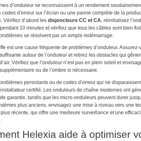
mes d’onduleur se reconnaissent à un rendement soudainemen
s codes d’erreur sur l’écran ou une panne complète de la produc
té. Vérifiez d’abord les
disjoncteurs CC et CA
, réinitialisez l’o
 pendant 10 minutes et vérifiez que tous les câbles sont bien fix
roblèmes se résolvent par un simple redémarrage.
ffe est une cause fréquente de problèmes d’onduleur. Assurez-
 suffisante autour de l’onduleur et retirez les obstacles qui gênen
 d’air. Vérifiez que l’onduleur n’est pas en plein soleil et envisa
 supplémentaire ou de l’ombre si nécessaire.
problèmes persistants ou de codes d’erreur qui ne disparaissent 
 installateur certifié. Les onduleurs de chaîne modernes ont gé
 de garantie, tandis que les micro-onduleurs peuvent durer jusq
ystèmes plus anciens, envisagez une mise à niveau vers une te
plus récente, qui offre une meilleure surveillance et une efficaci
.
nt Helexia aide à optimiser v