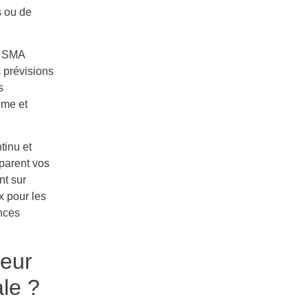
s ou de
t SMA
 prévisions
s
ème et
tinu et
mparent vos
nt sur
x pour les
ences
leur
le ?