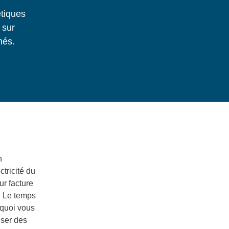
tiques
 sur
hés.
n
tricité du
r facture
e. Le temps
 quoi vous
iser des