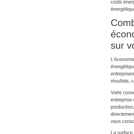
coûts éner
énergétiqu
Comb
écono
sur v
L’économi
énergétique
entreprise
résultats, 
Votre cons
entreprise 
production,
directement
vous conso
La surface