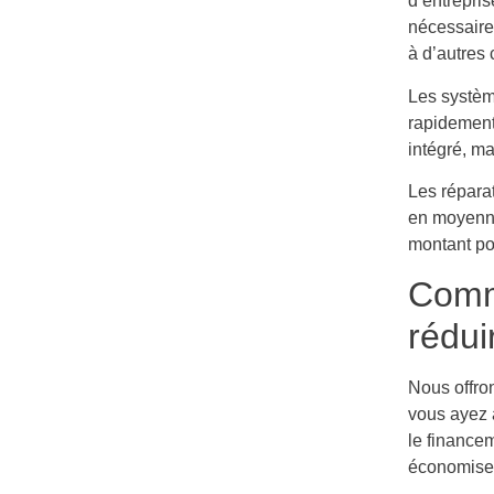
d’entrepri
nécessaire
à d’autres
Les systèm
rapidement
intégré, m
Les répara
en moyenne
montant pou
Comme
rédui
Nous offro
vous ayez à
le finance
économiser