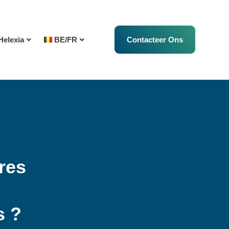
Helexia
BE/FR
Contacteer Ons
res
s ?