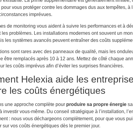
se existante. La prime supplémentaire est généralement limitée,
 pour vous protéger contre les dommages dus aux tempêtes, à l
 circonstances imprévues.
es de monitoring vous aident à suivre les performances et à dé
 les problèmes. Les installations modernes ont souvent un moni
ais les systèmes avancés peuvent entraîner des coûts supplémen
tions sont rares avec des panneaux de qualité, mais les ondule
 être remplacés après 10 à 12 ans. Mettez de côté chaque ann
r les coûts imprévus afin d’éviter les surprises financières.
nt Helexia aide les entrepris
re les coûts énergétiques
ns une approche complète pour
produire sa propre énergie
sa
 investir vous-même. Du conseil stratégique à l’installation, l’en
ment : nous vous déchargeons complètement, pour que vous pui
 sur vos coûts énergétiques dès le premier jour.