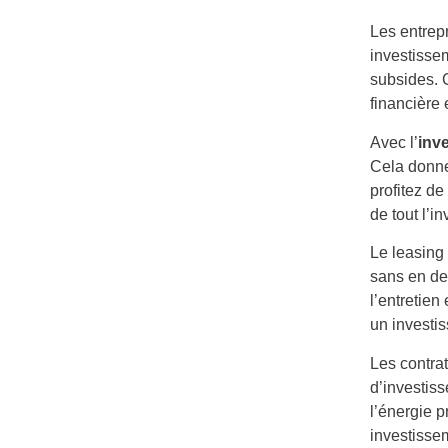
Les entrep
investisse
subsides. 
financière 
Avec l’
inv
Cela donne
profitez d
de tout l’i
Le leasing
sans en dev
l’entretie
un investi
Les contra
d’investiss
l’énergie p
investissem