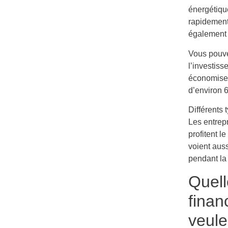
énergétique
rapidement 
également 
Vous pouve
l’investiss
économisez
d’environ 6
Différents 
Les entrep
profitent 
voient aus
pendant la
Quell
finan
veule