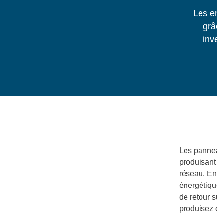
Les e
grâ
inv
Les pannea
produisant 
réseau. En
énergétique
de retour s
produisez 