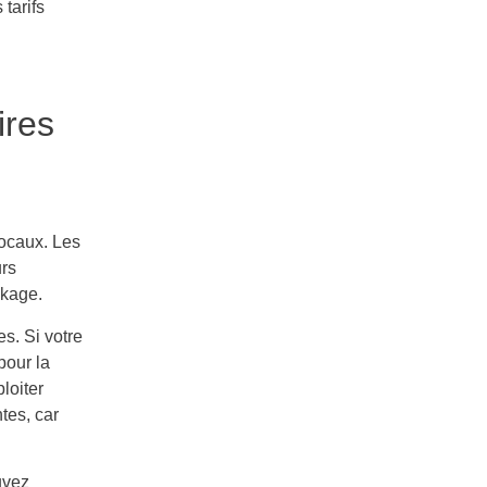
tarifs
ires
 locaux. Les
urs
ckage.
s. Si votre
pour la
loiter
tes, car
uvez