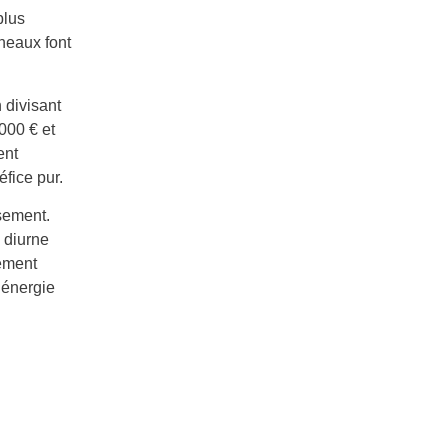
plus
nneaux font
 divisant
000 € et
ent
éfice pur.
ssement.
 diurne
sement
’énergie