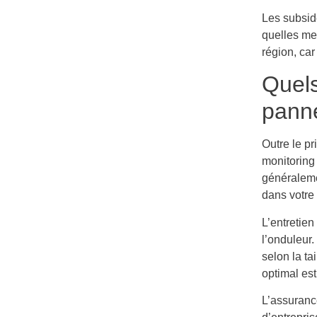
Les subside
quelles me
région, car
Quels
panne
Outre le pr
monitoring
généralemen
dans votre 
L’entretien
l’onduleur
selon la ta
optimal es
L’assuranc