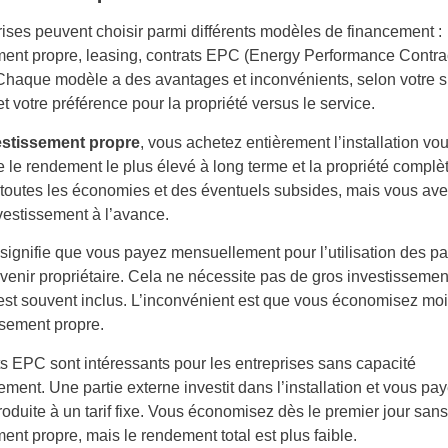
rises peuvent choisir parmi différents modèles de financement :
ment propre, leasing, contrats EPC (Energy Performance Contra
Chaque modèle a des avantages et inconvénients, selon votre si
et votre préférence pour la propriété versus le service.
estissement propre
, vous achetez entièrement l’installation v
 le rendement le plus élevé à long terme et la propriété complè
e toutes les économies et des éventuels subsides, mais vous av
nvestissement à l’avance.
 signifie que vous payez mensuellement pour l’utilisation des 
enir propriétaire. Cela ne nécessite pas de gros investissement 
n est souvent inclus. L’inconvénient est que vous économisez mo
ssement propre.
ts EPC sont intéressants pour les entreprises sans capacité
ement. Une partie externe investit dans l’installation et vous pa
roduite à un tarif fixe. Vous économisez dès le premier jour sans
ent propre, mais le rendement total est plus faible.