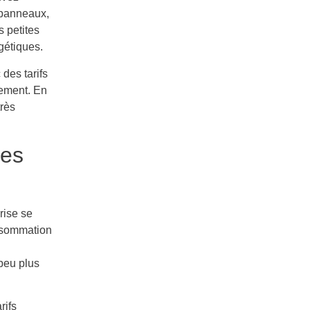
 panneaux,
s petites
gétiques.
des tarifs
dement. En
très
les
rise se
onsommation
peu plus
rifs