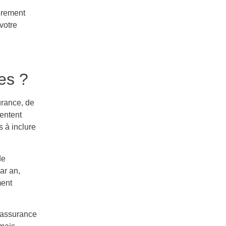
ièrement
votre
es ?
urance, de
entent
s à inclure
de
ar an,
ment
 assurance