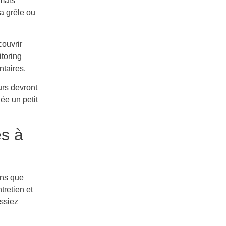
 mais
a grêle ou
couvrir
toring
taires.
urs devront
ée un petit
es à
ns que
tretien et
ssiez