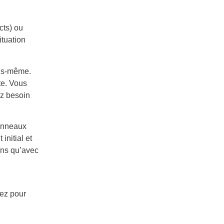
cts) ou
tuation
ous-même.
te. Vous
ez besoin
panneaux
initial et
ins qu’avec
yez pour