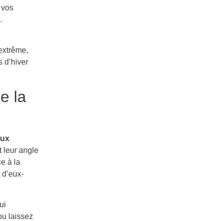
 vos
.
 extrême,
 d’hiver
e la
aux
t leur angle
e à la
 d’eux-
ui
ou laissez