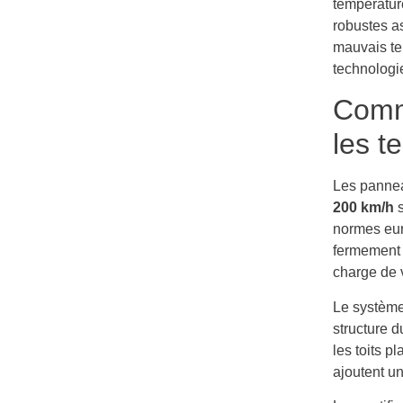
températur
robustes a
mauvais te
technologi
Comme
les t
Les pannea
200 km/h
s
normes eur
fermement 
charge de 
Le système
structure d
les toits p
ajoutent u