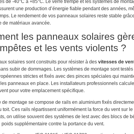
es de -40°C à +85°C. Le verre trempé et les systèmes de mont
ssurent une production d’énergie fiable pendant des années, 
mps. Le rendement de vos panneaux solaires reste stable grâc
e de matériaux avancée.
nt les panneaux solaires gère
empêtes et les vents violents ?
ux solaires sont construits pour résister à des
vitesses de ven
ans subir de dommages. Les systèmes de montage sont testés
opéennes strictes et fixés avec des pinces spéciales qui maint
les panneaux en place. Les installateurs professionnels calcule
vent pour votre emplacement spécifique.
 de montage se compose de rails en aluminium fixés directemen
u toit. Ces rails répartissent uniformément la force du vent sur le 
lats, on utilise souvent des systèmes de lest avec des blocs de b
n poids supplémentaire contre la portance du vent.