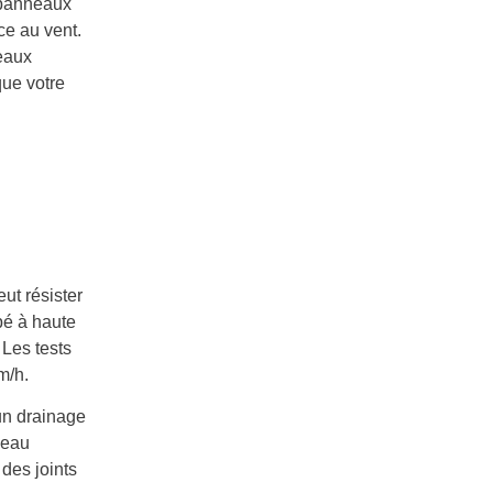
s panneaux
ce au vent.
eaux
que votre
ut résister
pé à haute
 Les tests
m/h.
un drainage
’eau
des joints