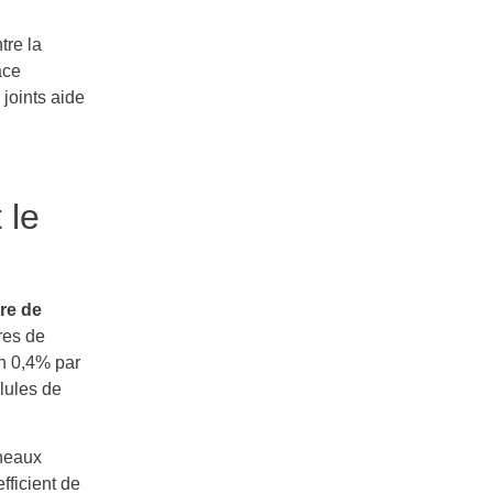
tre la
ace
 joints aide
 le
re de
res de
n 0,4% par
lules de
nneaux
fficient de