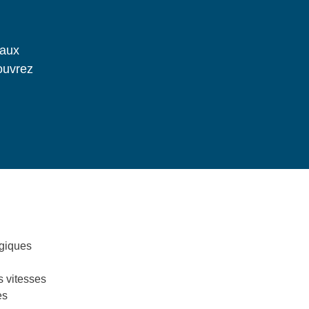
 aux
ouvrez
ogiques
s vitesses
es