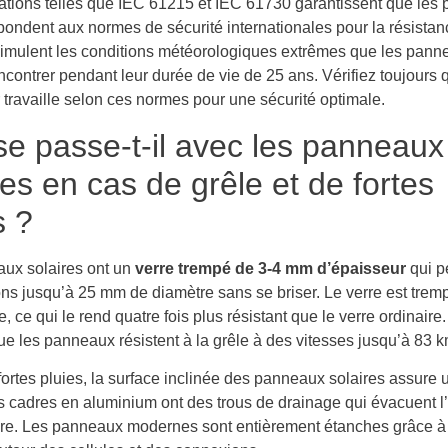
ications telles que IEC 61215 et IEC 61730 garantissent que le
pondent aux normes de sécurité internationales pour la résistan
simulent les conditions météorologiques extrêmes que les pann
contrer pendant leur durée de vie de 25 ans. Vérifiez toujours 
r travaille selon ces normes pour une sécurité optimale.
e passe-t-il avec les panneaux
res en cas de grêle et de fortes
s ?
ux solaires ont un
verre trempé de 3-4 mm d’épaisseur
qui pe
ons jusqu’à 25 mm de diamètre sans se briser. Le verre est trem
, ce qui le rend quatre fois plus résistant que le verre ordinaire.
e les panneaux résistent à la grêle à des vitesses jusqu’à 83 k
fortes pluies, la surface inclinée des panneaux solaires assure 
es cadres en aluminium ont des trous de drainage qui évacuent l
re. Les panneaux modernes sont entièrement étanches grâce à 