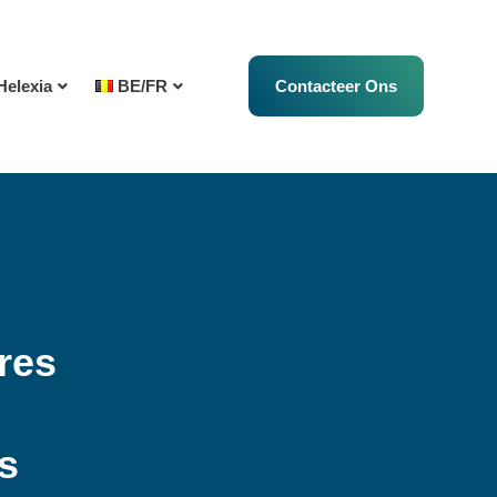
Helexia
BE/FR
Contacteer Ons
res
s