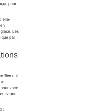
nçus pour
’elle-
ien
 glace. Les
mique par
tions
tifiés
qui
aux
 pour votre
tenez une
d :