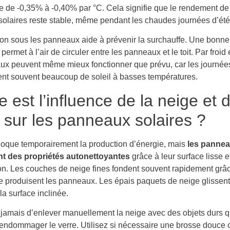
e de -0,35% à -0,40% par °C. Cela signifie que le rendement de
olaires reste stable, même pendant les chaudes journées d’été
tion sous les panneaux aide à prévenir la surchauffe. Une bonne
n permet à l’air de circuler entre les panneaux et le toit. Par froid
ux peuvent même mieux fonctionner que prévu, car les journées
frent souvent beaucoup de soleil à basses températures.
e est l’influence de la neige et d
 sur les panneaux solaires ?
loque temporairement la production d’énergie, mais
les panne
nt des propriétés autonettoyantes
grâce à leur surface lisse e
son. Les couches de neige fines fondent souvent rapidement grâc
e produisent les panneaux. Les épais paquets de neige glissent
a surface inclinée.
jamais d’enlever manuellement la neige avec des objets durs q
 endommager le verre. Utilisez si nécessaire une brosse douce 