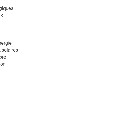
ogiques
ux
nergie
 solaires
pre
ion.