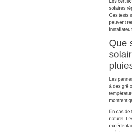
Les certif
solaires ré
Ces tests 
peuvent ren
installateu
Que s
solai
pluie
Les pannea
à des grêl
température
montrent qu
En cas de 
naturel. L
excédentai