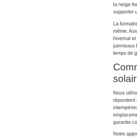
la neige f
supporter 
La formatio
même. Assur
hivernal et
panneaux b
temps de g
Comme
solai
Nous utili
répondent a
intempéries
emplacemen
garantie c
Notre appr