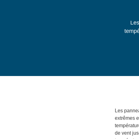
Les
tempé
Les pannea
extrêmes et
températur
de vent ju