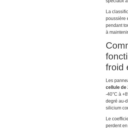
spéciaux a
La classifi
poussière e
pendant tou
à maintenir
Comm
fonct
froid
Les pannea
cellule de
-40°C à +8
degré au-de
silicium c
Le coeffic
perdent en 