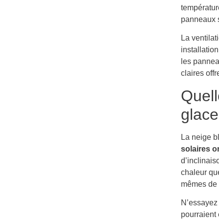
températur
panneaux s
La ventila
installatio
les pannea
claires of
Quell
glace
La neige b
solaires o
d’inclinai
chaleur qu
mêmes de l
N’essayez 
pourraient