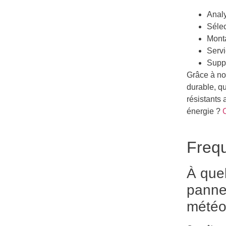
Analy
Sélec
Monta
Servi
Suppo
Grâce à no
durable, q
résistants 
énergie ?
Frequ
À quel
panne
météo