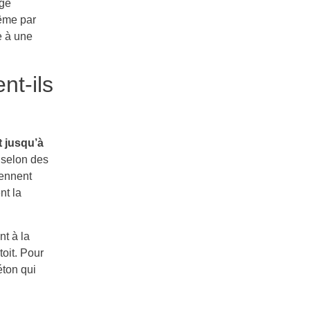
age
même par
e à une
nt-ils
t jusqu’à
 selon des
iennent
nt la
t à la
toit. Pour
éton qui