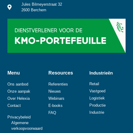
Jules Bilmeyerstraat 32
2600 Berchem
Menu
Resources
Industrieën
Retail
Ons aanbod
Referenties
Vastgoed
Onze aanpak
Nieuws
Logistiek
Over Helexia
Webinars
Productie
Contact
E-books
Industrie
FAQ
Privacybeleid
Algemene
verkoopvoorwaard