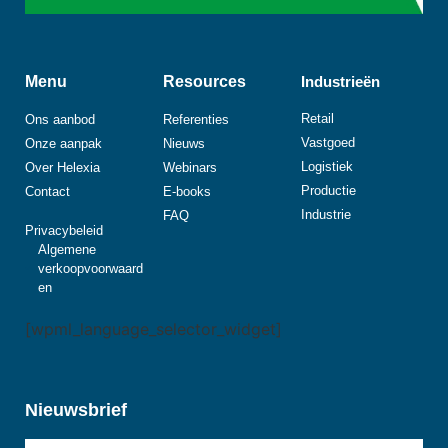
Menu
Resources
Industrieën
Retail
Ons aanbod
Referenties
Vastgoed
Onze aanpak
Nieuws
Logistiek
Over Helexia
Webinars
Productie
Contact
E-books
Industrie
FAQ
Privacybeleid
Algemene
verkoopvoorwaard
en
[wpml_language_selector_widget]
Nieuwsbrief