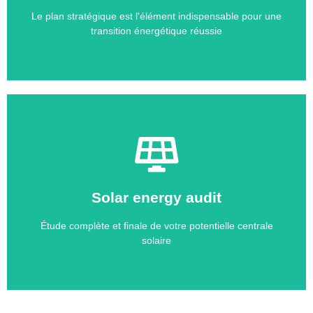
environnementaux et financiers, dans le respect des
Le plan stratégique est l'élément indispensable pour une
Celui-ci vous garantira d’atteindre vos objectifs
transition énergétique réussie
Contact
Solar energy audit
d'offres et comparaison facile entre fournisseurs
mise en œuvre plus rapide, base pour les appels
Étude complète et finale de votre potentielle centrale
Connaissance précise des économies d'énergie futures,
solaire