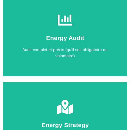
Contact
Energy Audit
technologies à implémenter et leurs investissements
vos performances énergétiques. Il identifie les
Audit complet et précis (qu'il soit obligatoire ou
L'audit va plus loin en analysant en profondeur toutes
volontaire)
Contact
Energy Strategy
délais et du budget.