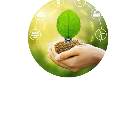
Helexia fait partie du
groupe Voltalia
Independent Power Producer
20 pays sur 3 continents
CA: +500 millions d’euros