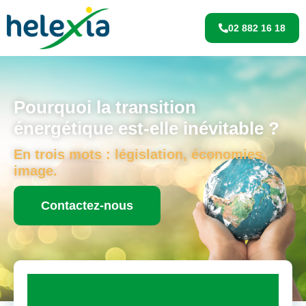
02 882 16 18
Pourquoi la transition
énergétique est-elle inévitable ?
En trois mots : législation, économies,
image.
Contactez-nous