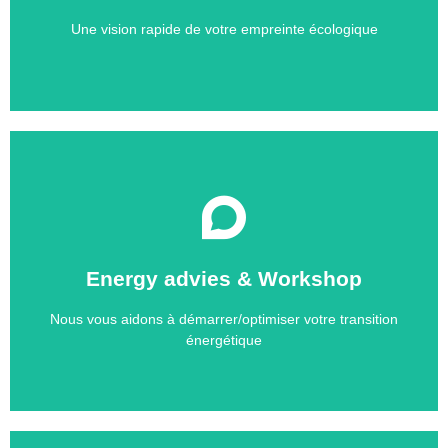
carbone, votre performance énergétique et votre
Obtenez une vue d'ensemble de votre empreinte
Une vision rapide de votre empreinte écologique
Contact
Energy advies & Workshop
long terme.
et de définir des objectifs à atteindre à court, moyen et
Nous vous aidons à démarrer/optimiser votre transition
Ces workshops permettent à votre équipe de se former
énergétique