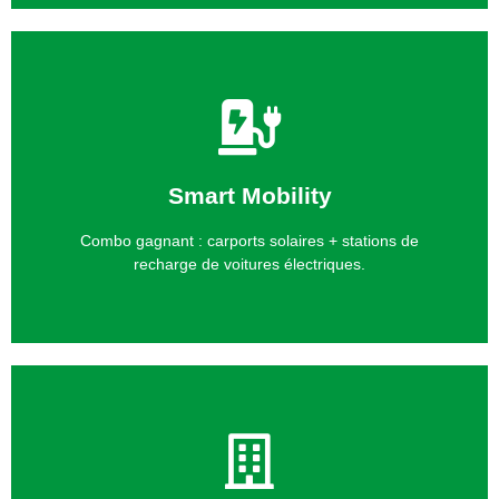
Contact
Smart Mobility
avantage fiscal + un rapide ROI
confort à vos employés et continuez à bénéficier d'un
Combo gagnant : carports solaires + stations de
Réduisez votre empreinte carbone en offrant plus de
recharge de voitures électriques.
Contact