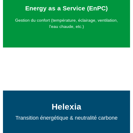
Energy as a Service (EnPC)
soucier de quoi que ce soit.
montant mensuel fixe sans que vous ayez à vous
Gestion du confort (température, éclairage, ventilation,
La garantie du confort dans votre bâtiment pour un
l'eau chaude, etc.)
Helexia
Transition énergétique & neutralité carbone