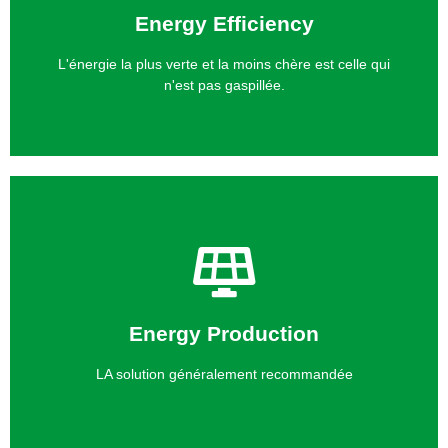
Energy Efficiency
simples.
votre empreinte carbone grâce à des gains rapides et
L'énergie la plus verte et la moins chère est celle qui
Vous réduisez instantanément votre facture d'énergie et
n'est pas gaspillée.
Contact
votre propriété.
Ener gy Production
verte et locale avec un ROI rapide tout en valorisant
Grâce aux panneaux solaires : produisez une énergie
LA solution généralement recommandée