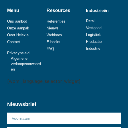
Menu
Resources
Industrieën
Retail
Ons aanbod
Referenties
Vastgoed
Onze aanpak
Nieuws
Logistiek
Over Helexia
Webinars
Productie
Contact
E-books
Industrie
FAQ
Privacybeleid
Algemene
verkoopvoorwaard
en
[wpml_language_selector_widget]
Nieuwsbrief