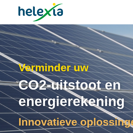
Verminder uw
CO2-uitstoot en
energierekening
Innovatieve oplossing