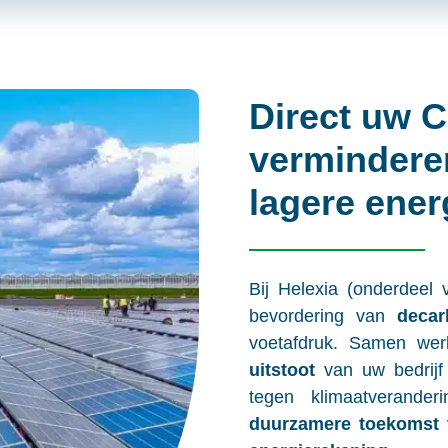
Direct uw C
vermindere
lagere ener
Bij Helexia (onderdeel
bevordering van
decar
voetafdruk. Samen w
uitstoot
van uw bedrijf 
tegen klimaatverand
duurzamere toekomst