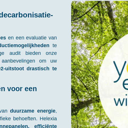
decarbonisatie-
ies
en een evaluatie van
ductiemogelijkheden
te
ige audit bieden onze
aanbevelingen om uw
-uitstoot drastisch te
ën voor een
 van
duurzame energie
,
ieke behoeften. Helexia
nepanelen, efficiënte