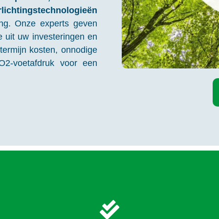
ichtingstechnologieën
ning. Onze experts geven
e uit uw investeringen en
termijn kosten, onnodige
O2-voetafdruk voor een
CO2-vermindering
bieden van advies en oplossingen om uw CO2-uitstoot te ve