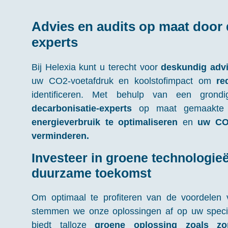
Advies en audits op maat door 
experts
Bij Helexia kunt u terecht voor
deskundig adv
uw CO2-voetafdruk en koolstofimpact om
re
identificeren. Met behulp van een grond
decarbonisatie-experts
op maat gemaakte 
energieverbruik te optimaliseren
en
uw CO2
verminderen.
Investeer in groene technologie
duurzame toekomst
Om optimaal te profiteren van de voordelen
stemmen we onze oplossingen af op uw specif
biedt talloze
groene oplossing zoals zon