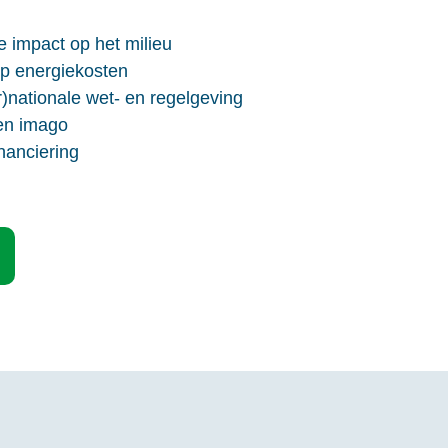
e impact op het milieu
op energiekosten
r)nationale wet- en regelgeving
en imago
nanciering